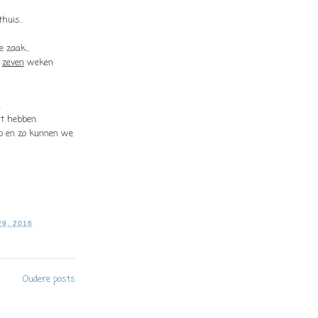
huis..
 zaak...
l
zeven
weken
.
st hebben.
op en zo kunnen we
9, 2016
Oudere posts