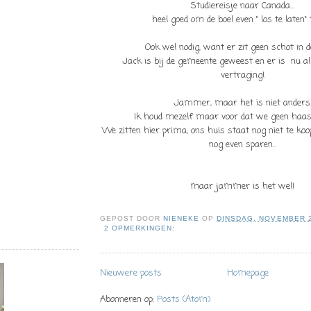
Studiereisje naar Canada...
heel goed om de boel even " los te laten" t
Ook wel nodig, want er zit geen schot in de
Jack is bij de gemeente geweest en er is nu a
vertraging!
Jammer, maar het is niet anders
Ik houd mezelf maar voor dat we geen haa
We zitten hier prima, ons huis staat nog niet te ko
nog even sparen..
maar jammer is het wel!
GEPOST DOOR
NIENEKE
OP
DINSDAG, NOVEMBER 2
2 OPMERKINGEN:
Nieuwere posts
Homepage
Abonneren op:
Posts (Atom)