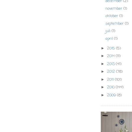
december
(2)
november
(1)
oktober
(1)
september
(1)
juli
(1)
april
(1)
2015
(5)
►
2014
(11)
►
2013
(41)
►
2012
(78)
►
2011
(101)
►
2010
(144)
►
2009
(8)
►