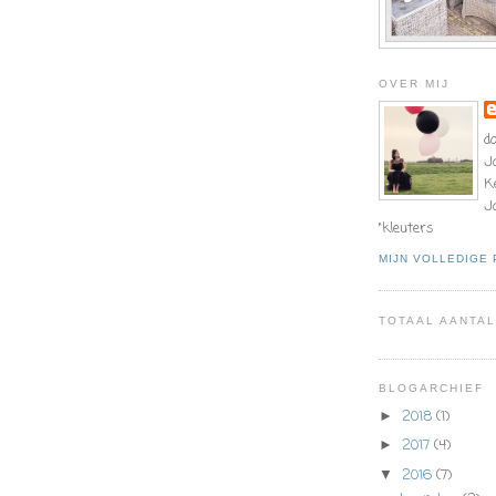
OVER MIJ
d
J
K
J
"kleuters
MIJN VOLLEDIGE
TOTAAL AANTA
BLOGARCHIEF
2018
(1)
►
2017
(4)
►
2016
(7)
▼