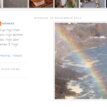
DINSDAG 29 NOVEMBER 2016
NIENEKE
ol op mijn man
ack, mijn dochter
ees, mijn zoon
annes & "mijn
 PROFIEL TONEN
L PAGEVIEWS